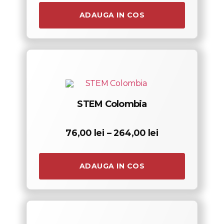
134,00 lei
până
ADAUGA IN COS
la
225,00 lei
STEM Colombia
Interval
76,00
lei
–
264,00
lei
de
prețuri:
76,00 lei
până
ADAUGA IN COS
la
264,00 lei