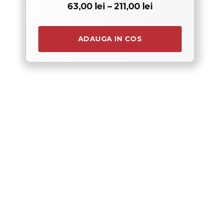
Interval
63,00
lei
–
211,00
lei
de
prețuri:
63,00 lei
până
ADAUGA IN COS
la
211,00 lei