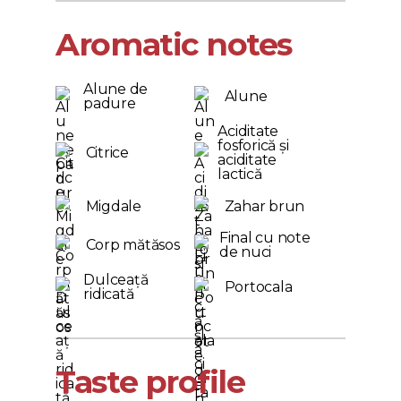
Aromatic notes
Alune de
Alune
padure
Aciditate
fosforică și
Citrice
aciditate
lactică
Migdale
Zahar brun
Final cu note
Corp mătăsos
de nuci
Dulceață
Portocala
ridicată
Taste profile