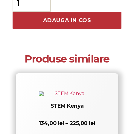
STEM
Brazil
ADAUGA IN COS
Produse similare
STEM Kenya
Interval
134,00
lei
–
225,00
lei
de
prețuri: