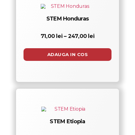
STEM Honduras
Interval
71,00
lei
–
247,00
lei
de
prețuri:
71,00 lei
ADAUGA IN COS
până
la
247,00 lei
STEM Etiopia